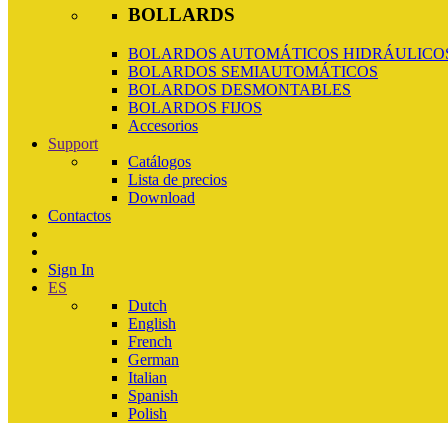
BOLLARDS
BOLARDOS AUTOMÁTICOS HIDRÁULICOS
BOLARDOS SEMIAUTOMÁTICOS
BOLARDOS DESMONTABLES
BOLARDOS FIJOS
Accesorios
Support
Catálogos
Lista de precios
Download
Contactos
Sign In
ES
Dutch
English
French
German
Italian
Spanish
Polish