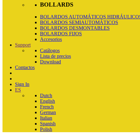
BOLLARDS
BOLARDOS AUTOMÁTICOS HIDRÁULICOS
BOLARDOS SEMIAUTOMÁTICOS
BOLARDOS DESMONTABLES
BOLARDOS FIJOS
Accesorios
Support
Catálogos
Lista de precios
Download
Contactos
Sign In
ES
Dutch
English
French
German
Italian
Spanish
Polish