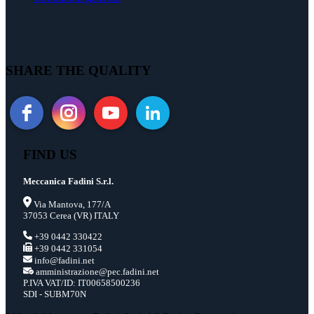
SHARE THE QUALITY
FIND US
Meccanica Fadini S.r.l.
Via Mantova, 177/A
37053 Cerea (VR) ITALY
+39 0442 330422
+39 0442 331054
info@fadini.net
amministrazione@pec.fadini.net
P.IVA VAT/ID: IT00658500236
SDI - SUBM70N