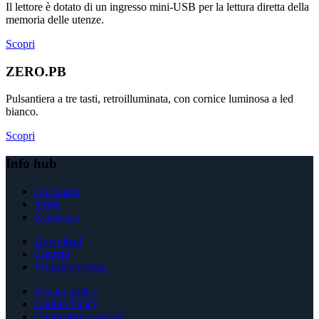
Il lettore è dotato di un ingresso mini-USB per la lettura diretta della
memoria delle utenze.
Scopri
ZERO.PB
Pulsantiera a tre tasti, retroilluminata, con cornice luminosa a led
bianco.
Scopri
Info hub
Chi siamo
Storia
Referenze
Download
Contatti
Whistleblowing
Privacy policy
Cookie Policy
Condizioni generali