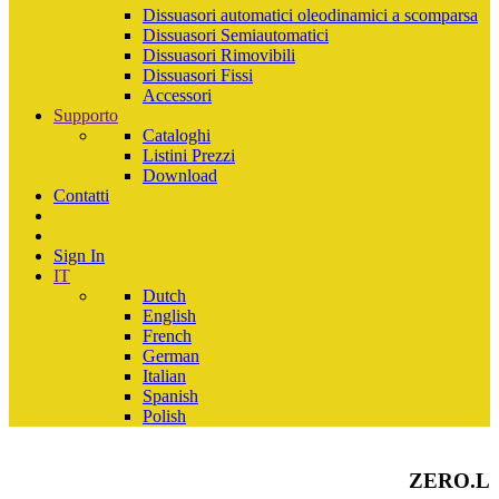
Dissuasori automatici oleodinamici a scomparsa
Dissuasori Semiautomatici
Dissuasori Rimovibili
Dissuasori Fissi
Accessori
Supporto
Cataloghi
Listini Prezzi
Download
Contatti
Sign In
IT
Dutch
English
French
German
Italian
Spanish
Polish
ZERO.L