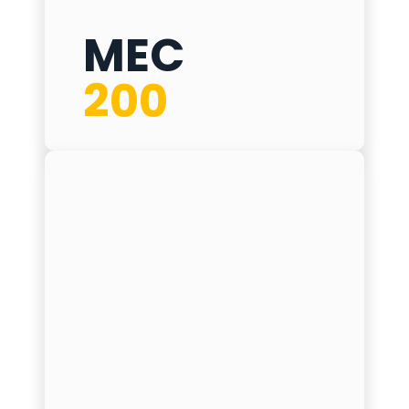
MEC
MEC 200
200