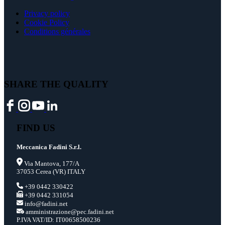
Privacy policy
Cookie Policy
Conditions générales
SHARE THE QUALITY
FIND US
Meccanica Fadini S.r.l.
Via Mantova, 177/A
37053 Cerea (VR) ITALY
+39 0442 330422
+39 0442 331054
info@fadini.net
amministrazione@pec.fadini.net
P.IVA VAT/ID: IT00658500236