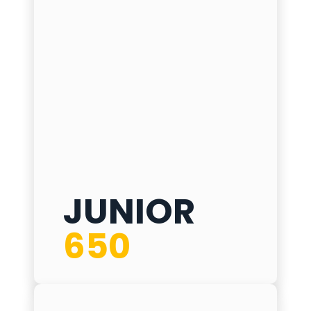
JUNIOR
JUNIOR 650
650