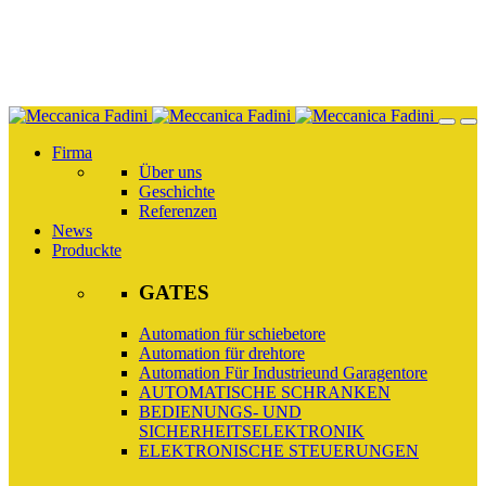
Skip
to
main
content
Firma
Über uns
Geschichte
Referenzen
News
Produckte
GATES
Automation für schiebetore
Automation für drehtore
Automation Für Industrieund Garagentore
AUTOMATISCHE SCHRANKEN
BEDIENUNGS- UND
SICHERHEITSELEKTRONIK
ELEKTRONISCHE STEUERUNGEN