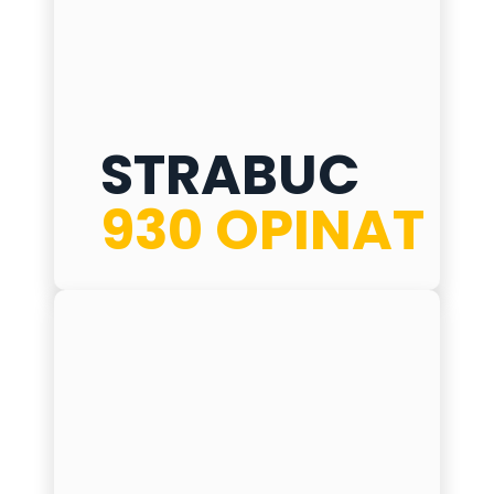
STRABUC 930 OPINAT
STRABUC
ø
275 mm
930 OPINAT
h
700 mm
δ
12 mm