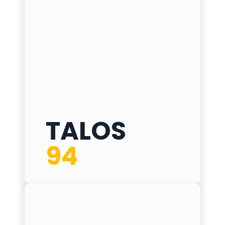
TALOS 94
TALOS
ø
275 mm
94
h
500
/
600
/
700
/
800 mm
δ
4 mm