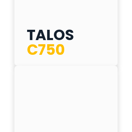
TALOS C750
TALOS
ø
355 mm
C750
h
1100 mm
δ
30 mm