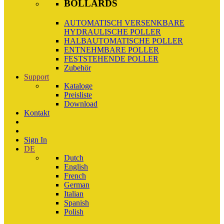
BOLLARDS
AUTOMATISCH VERSENKBARE
HYDRAULISCHE POLLER
HALBAUTOMATISCHE POLLER
ENTNEHMBARE POLLER
FESTSTEHENDE POLLER
Zubehör
Support
Kataloge
Preisliste
Download
Kontakt
Sign In
DE
Dutch
English
French
German
Italian
Spanish
Polish