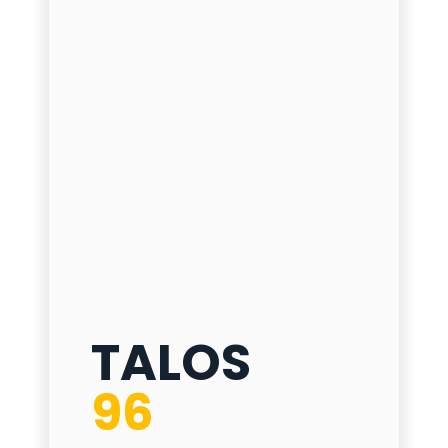
TALOS 96
TALOS
ø
275 mm
96
h
500
/
600
/
700
/
800 mm