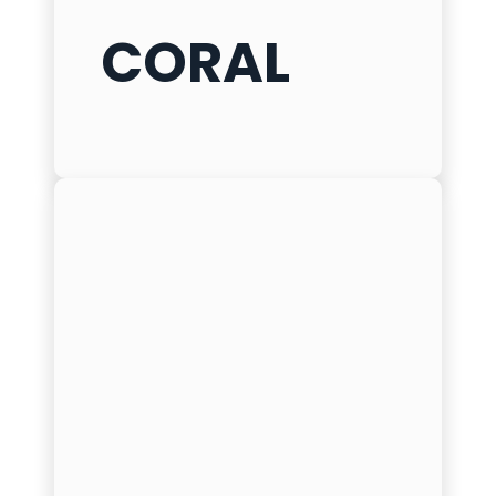
CORAL
CORAL
ø
100 mm
h
500
/
600
/
800 mm
δ
5 mm