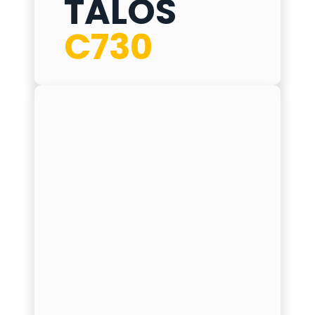
TALOS
ø
275 mm
C730
h
1000 mm
δ
12 mm