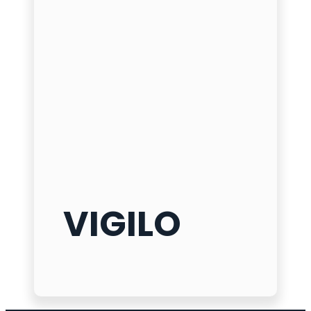
VIGILO
VIGILO
ø
200 mm
h
500
/
600
/
800 mm
δ
4 mm