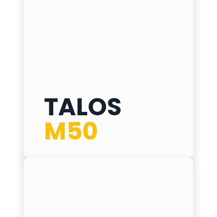
TALOS M50
TALOS
ø
275 mm
M50
h
1000 mm
δ
20 mm